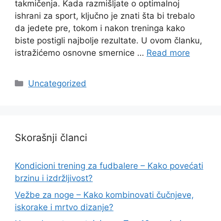
takmičenja. Kada razmišljate o optimalnoj
ishrani za sport, ključno je znati šta bi trebalo
da jedete pre, tokom i nakon treninga kako
biste postigli najbolje rezultate. U ovom članku,
istražićemo osnovne smernice …
Read more
Categories
Uncategorized
Skorašnji članci
Kondicioni trening za fudbalere – Kako povećati
brzinu i izdržljivost?
Vežbe za noge – Kako kombinovati čučnjeve,
iskorake i mrtvo dizanje?